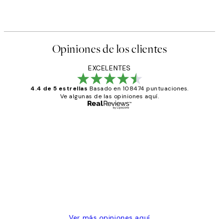
Opiniones de los clientes
EXCELENTES
4.4 de 5 estrellas
Basado en 108474 puntuaciones.
Ve algunas de las opiniones aquí.
Comprador verificado
Opiniones
de
He comprado más de una vez en
los
Desenio, ha ido siempre muy bien!
clientes
9 jun
Concepció C
Ver más opiniones aquí