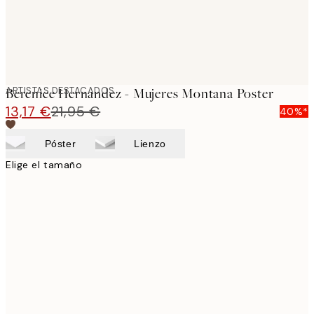
ARTISTAS DESTACADOS
Berenice Hernandez - Mujeres Montana Poster
13,17 €
21,95 €
40%*
Póster
Lienzo
Elige el tamaño