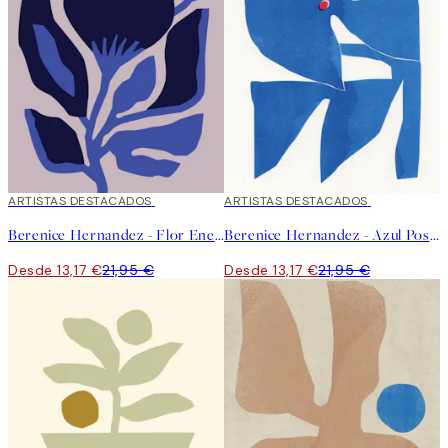
40%*
ARTISTAS DESTACADOS
40%*
ARTISTAS DESTACADOS
Berenice Hernandez - Flor Enero Poster
Berenice Hernandez - Azul Poster
Desde 13,17 €
21,95 €
Desde 13,17 €
21,95 €