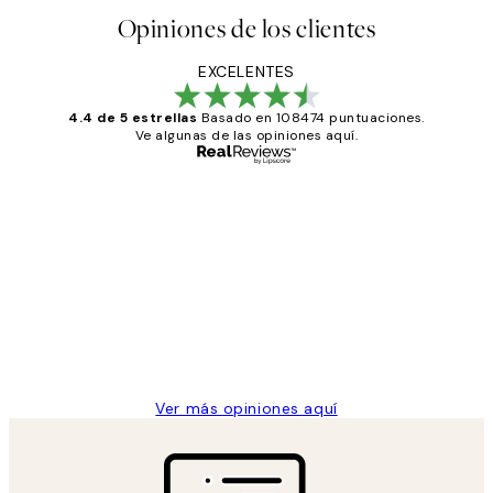
Opiniones de los clientes
EXCELENTES
4.4 de 5 estrellas
Basado en 108474 puntuaciones.
Ve algunas de las opiniones aquí.
Comprador verificado
Opiniones
de
He comprado más de una vez en
los
Desenio, ha ido siempre muy bien!
clientes
9 jun
Concepció C
Ver más opiniones aquí