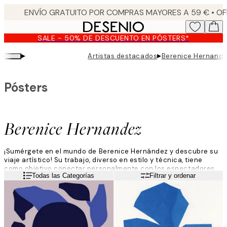
Skip
to
main
SALE - 50% DE DESCUENTO EN PÓSTERS*
content.
▸
▸
Artistas destacados
Berenice Hernand
Pósters
Berenice Hernandez
¡Sumérgete en el mundo de Berenice Hernández y descubre su
viaje artístico! Su trabajo, diverso en estilo y técnica, tiene
como objetivo conectar personalmente con los espectadores.
Leer más
Todas las Categorías
Filtrar y ordenar
Inspirada en la naturaleza, su arte busca capturar su
perfección, a menudo utilizando acrílicos en lienzos
texturizados para un efecto visual único.