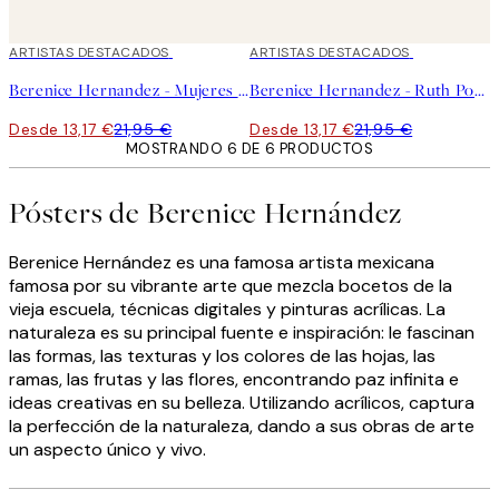
40%*
ARTISTAS DESTACADOS
40%*
ARTISTAS DESTACADOS
Berenice Hernandez - Mujeres Montana Poster
Berenice Hernandez - Ruth Poster
Desde 13,17 €
21,95 €
Desde 13,17 €
21,95 €
MOSTRANDO 6 DE 6 PRODUCTOS
Pósters de Berenice Hernández
Berenice Hernández es una famosa artista mexicana
famosa por su vibrante arte que mezcla bocetos de la
vieja escuela, técnicas digitales y pinturas acrílicas. La
naturaleza es su principal fuente e inspiración: le fascinan
las formas, las texturas y los colores de las hojas, las
ramas, las frutas y las flores, encontrando paz infinita e
ideas creativas en su belleza. Utilizando acrílicos, captura
la perfección de la naturaleza, dando a sus obras de arte
un aspecto único y vivo.