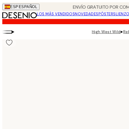
Skip
ENVÍO GRATUITO POR COM
ESP
ESPAÑOL
to
LOS MÁS VENDIDOS
NOVEDADES
PÓSTERS
LIENZ
main
content.
▸
▸
High West Wild
Re