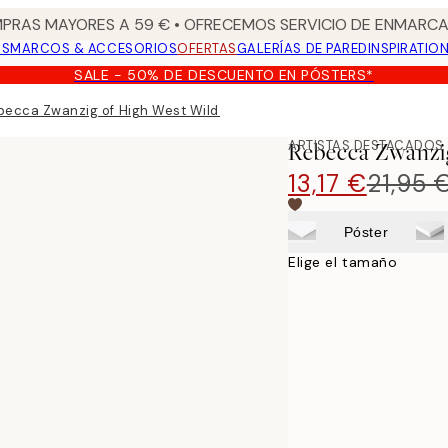
PRAS MAYORES A 59 € • OFRECEMOS SERVICIO DE ENMARCA
OS
MARCOS & ACCESORIOS
OFERTAS
GALERÍAS DE PARED
INSPIRATIO
SALE - 50% DE DESCUENTO EN PÓSTERS*
becca Zwanzig of High West Wild - Franny Poster
ARTISTAS DESTACADOS
Rebecca Zwanzig
13,17 €
21,95 
Póster
Elige el tamaño