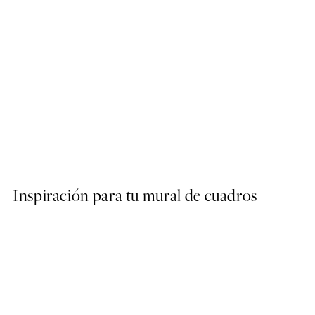
40%*
ARTISTAS DESTACADOS
La Poire - Green Coat Post
Desde 7,80 €
13 €
Inspiración para tu mural de cuadros