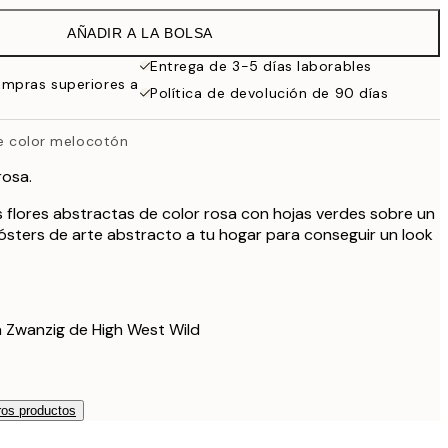
38 €
AÑADIR A LA BOLSA
Entrega de 3-5 días laborables
ompras superiores a
Política de devolución de 90 días
de color melocotón
rosa.
s flores abstractas de color rosa con hojas verdes sobre un
ósters de arte abstracto a tu hogar para conseguir un look
a Zwanzig de High West Wild
os productos