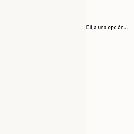
Elija una opción...
Frame
30x40 cm
options
50x70 cm