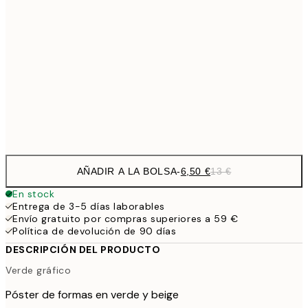
9,
30x40 cm
19,
16,2
50x70 cm
32,
Frame
options
AÑADIR A LA BOLSA
-
6,50 €
13 €
En stock
Entrega de 3-5 días laborables
Envío gratuito por compras superiores a 59 €
Política de devolución de 90 días
DESCRIPCIÓN DEL PRODUCTO
Verde gráfico
Póster de formas en verde y beige