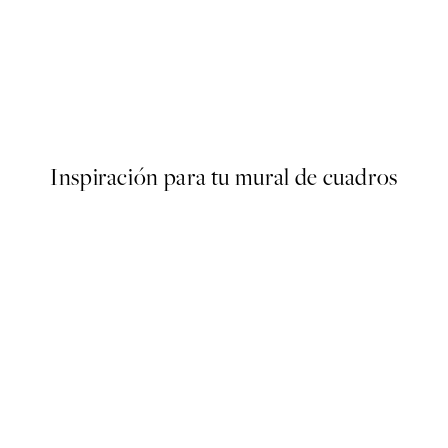
50%*
r
Cup of Espresso Poster
Desde 6,50 €
13 €
Inspiración para tu mural de cuadros