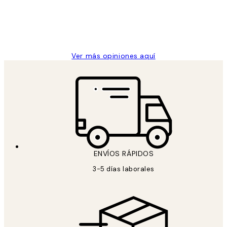
clientes
9 jun
Concepció C
Ver más opiniones aquí
ENVÍOS RÁPIDOS
3-5 días laborales