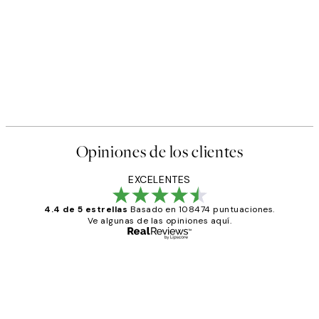
Opiniones de los clientes
EXCELENTES
4.4 de 5 estrellas
Basado en 108474 puntuaciones.
Ve algunas de las opiniones aquí.
Comprador verificado
Opiniones
de
He comprado más de una vez en
los
Desenio, ha ido siempre muy bien!