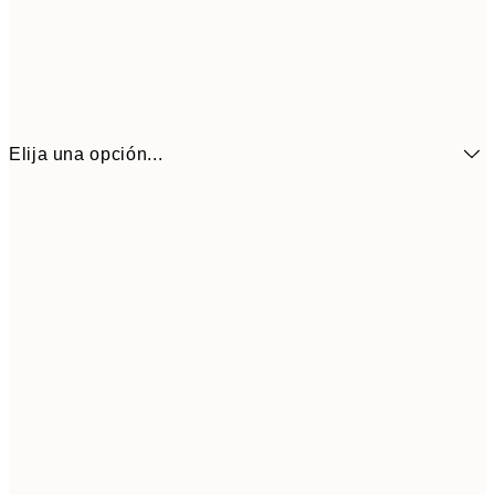
Elija una opción...
6,
21x30 cm