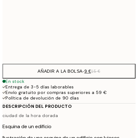
13,1
30x40 cm
21,
22,8
50x70 cm
Frame
options
AÑADIR A LA BOLSA
-
9 €
15 €
En stock
Entrega de 3-5 días laborables
Envío gratuito por compras superiores a 59 €
Política de devolución de 90 días
DESCRIPCIÓN DEL PRODUCTO
ciudad de la hora dorada
Esquina de un edificio
Ilustración de una esquina de un edificio con lujosos