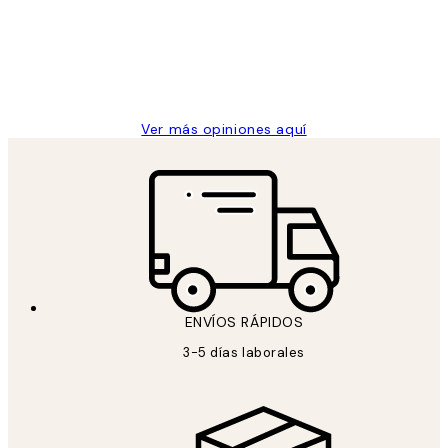
los
Desenio, ha ido siempre muy bien!
clientes
9 jun
Concepció C
Ver más opiniones aquí
ENVÍOS RÁPIDOS
3-5 días laborales