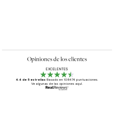
Opiniones de los clientes
EXCELENTES
4.4 de 5 estrellas
Basado en 108474 puntuaciones.
Ve algunas de las opiniones aquí.
Comprador verificado
Opiniones
de
He comprado más de una vez en