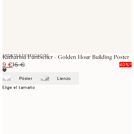
ARTISTAS DESTACADOS
Katharina Puritscher - Golden Hour Building Poster
9 €
15 €
40%*
Póster
Lienzo
Elige el tamaño