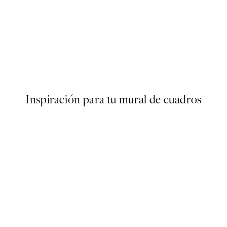
50%*
Paris Voyage Poster
Desde 6,50 €
13 €
Inspiración para tu mural de cuadros