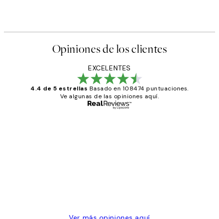
Opiniones de los clientes
EXCELENTES
4.4 de 5 estrellas
Basado en 108474 puntuaciones.
Ve algunas de las opiniones aquí.
Comprador verificado
Opiniones
de
He comprado más de una vez en
los
Desenio, ha ido siempre muy bien!
clientes
9 jun
Concepció C
Ver más opiniones aquí