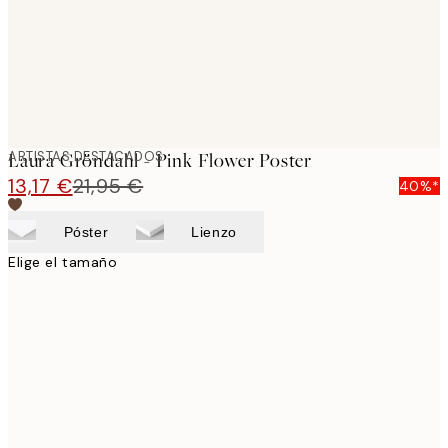
ARTISTAS DESTACADOS
Laura Gröndahl - Pink Flower Poster
13,17 €
21,95 €
40%*
Póster
Lienzo
Elige el tamaño