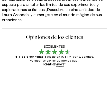
espacio para ampliar los límites de sus experimentos y
exploraciones artísticas. ¡Descubre el reino artístico de
Laura Gröndahl y sumérgete en el mundo mágico de sus
creaciones!
Opiniones de los clientes
EXCELENTES
4.4 de 5 estrellas
Basado en 108474 puntuaciones.
Ve algunas de las opiniones aquí.
Comprador verificado
Opiniones
de
He comprado más de una vez en
los
Desenio, ha ido siempre muy bien!
clientes
9 jun
Concepció C