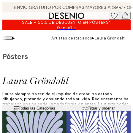
Skip
to
main
SALE - 50% DE DESCUENTO EN PÓSTERS*
content.
0 min
0 s
Válido
hasta:
▸
▸
Artistas destacados
Laura Gröndahl
2026-
08-
09
Pósters
Laura Gröndahl
Laura siempre ha tenido el impulso de crear: ha estado
dibujando, pintando y cosiendo toda su vida. Recientemente ha
trabajado en una serie llamada flores y plantas. Le gusta poder
Leer más
Todas las Categorías
Filtrar y ordenar
sumergirse por completo en su trabajo. Su estudio, situado en
una antigua fábrica, desempeña un papel importante en su
proceso creativo.