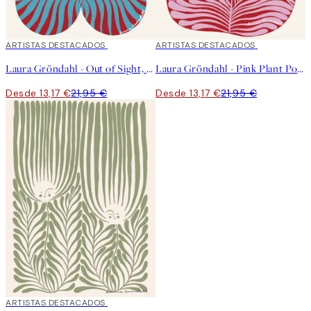
40%*
ARTISTAS DESTACADOS
40%*
ARTISTAS DESTACADOS
Laura Gröndahl - Out of Sight, Out of Mind Poster
Laura Gröndahl - Pink Plant Poster
Desde 13,17 €
21,95 €
Desde 13,17 €
21,95 €
40%*
ARTISTAS DESTACADOS