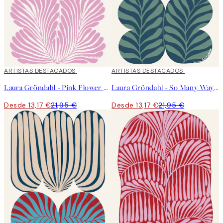
40%*
ARTISTAS DESTACADOS
40%*
ARTISTAS DESTACADOS
Laura Gröndahl - Pink Flower Poster
Laura Gröndahl - So Many Ways Poster
Desde 13,17 €
21,95 €
Desde 13,17 €
21,95 €