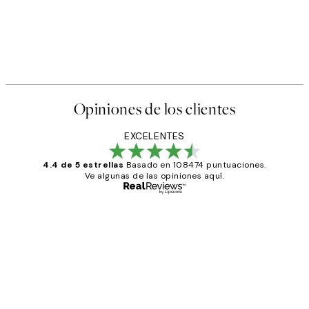
Opiniones de los clientes
EXCELENTES
4.4 de 5 estrellas
Basado en 108474 puntuaciones.
Ve algunas de las opiniones aquí.
Comprador verificado
Opiniones
de
He comprado más de una vez en
los
Desenio, ha ido siempre muy bien!
clientes
9 jun