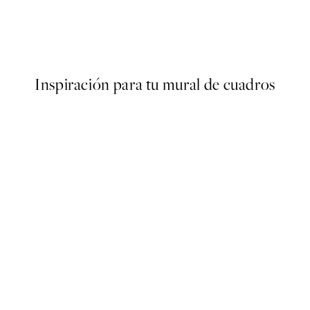
Sissan Richardt - Gelato Post
Desde 13,17 €
21,95 €
Inspiración para tu mural de cuadros