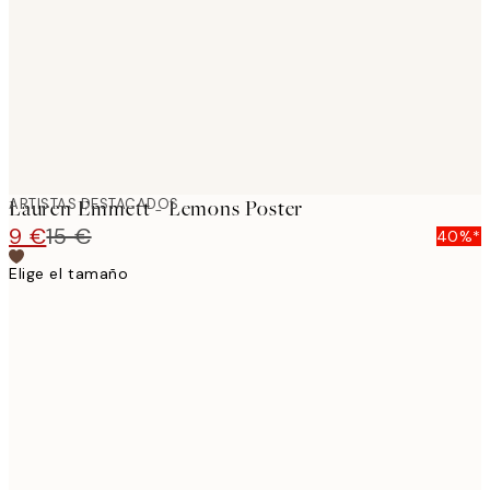
ARTISTAS DESTACADOS
Lauren Emmett - Lemons Poster
9 €
15 €
40%*
Elige el tamaño