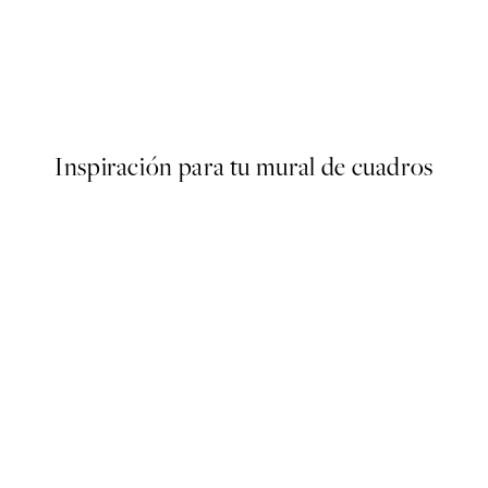
50%*
ing Garden Poster
Retro Flower Poster
Desde 3,98 €
7,95 €
Inspiración para tu mural de cuadros