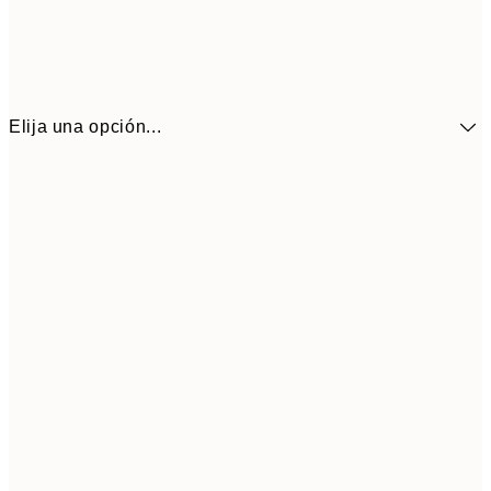
Elija una opción...
13,1
30x40 cm
21,