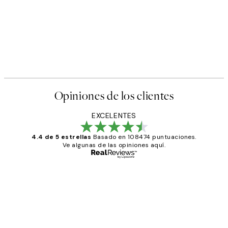
Opiniones de los clientes
EXCELENTES
4.4 de 5 estrellas
Basado en 108474 puntuaciones.
Ve algunas de las opiniones aquí.
Comprador verificado
Opiniones
de
He comprado más de una vez en
los
Desenio, ha ido siempre muy bien!
clientes