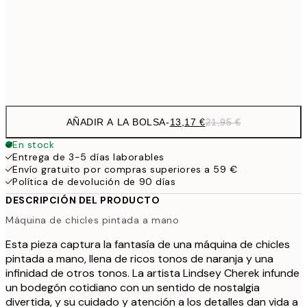
22,8
50x70 cm
Frame
options
AÑADIR A LA BOLSA
-
13,17 €
21,95 €
En stock
Entrega de 3-5 días laborables
Envío gratuito por compras superiores a 59 €
Política de devolución de 90 días
DESCRIPCIÓN DEL PRODUCTO
Máquina de chicles pintada a mano
Esta pieza captura la fantasía de una máquina de chicles
pintada a mano, llena de ricos tonos de naranja y una
infinidad de otros tonos. La artista Lindsey Cherek infunde
un bodegón cotidiano con un sentido de nostalgia
divertida, y su cuidado y atención a los detalles dan vida a