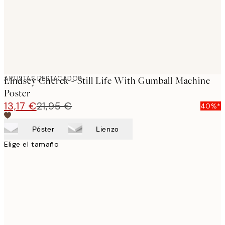
ARTISTAS DESTACADOS
Lindsey Cherek - Still Life With Gumball Machine
Poster
13,17 €
21,95 €
40%*
Póster
Lienzo
Elige el tamaño