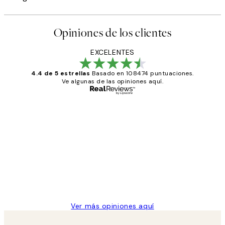
Opiniones de los clientes
EXCELENTES
4.4 de 5 estrellas
Basado en 108474 puntuaciones.
Ve algunas de las opiniones aquí.
Comprador verificado
Opiniones
de
He comprado más de una vez en
los
Desenio, ha ido siempre muy bien!
clientes
9 jun
Concepció C
Ver más opiniones aquí