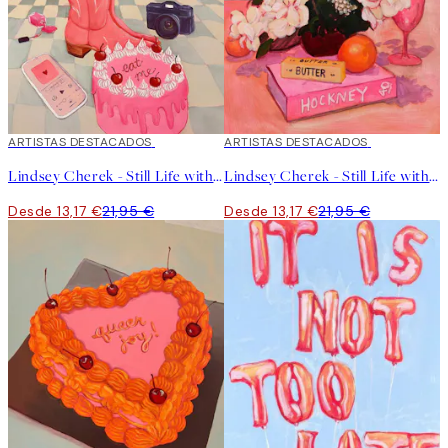
40%*
ARTISTAS DESTACADOS
40%*
ARTISTAS DESTACADOS
Lindsey Cherek - Still Life with Fake Cake Poster
Lindsey Cherek - Still Life with Hockney Book Poster
Desde 13,17 €
21,95 €
Desde 13,17 €
21,95 €