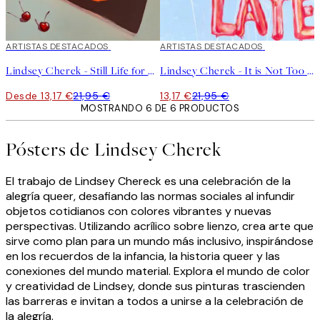
40%*
ARTISTAS DESTACADOS
40%*
ARTISTAS DESTACADOS
Lindsey Cherek - Still Life for Another Birthday Poster
Lindsey Cherek - It is Not Too Late Poster
Desde 13,17 €
21,95 €
13,17 €
21,95 €
MOSTRANDO 6 DE 6 PRODUCTOS
Pósters de Lindsey Cherek
El trabajo de Lindsey Chereck es una celebración de la
alegría queer, desafiando las normas sociales al infundir
objetos cotidianos con colores vibrantes y nuevas
perspectivas. Utilizando acrílico sobre lienzo, crea arte que
sirve como plan para un mundo más inclusivo, inspirándose
en los recuerdos de la infancia, la historia queer y las
conexiones del mundo material. Explora el mundo de color
y creatividad de Lindsey, donde sus pinturas trascienden
las barreras e invitan a todos a unirse a la celebración de
la alegría.