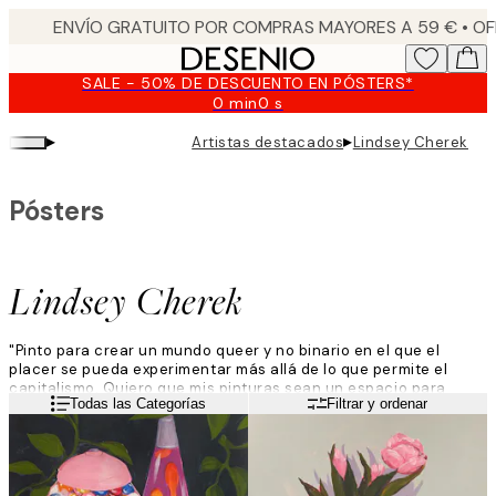
Skip
to
main
SALE - 50% DE DESCUENTO EN PÓSTERS*
content.
0 min
0 s
Válido
hasta:
▸
▸
Artistas destacados
Lindsey Cherek
2026-
08-
09
Pósters
Lindsey Cherek
"Pinto para crear un mundo queer y no binario en el que el
placer se pueda experimentar más allá de lo que permite el
capitalismo. Quiero que mis pinturas sean un espacio para
Leer más
Todas las Categorías
Filtrar y ordenar
documentar y honrar la existencia y la vibración de mi
comunidad. Mis pinturas de objetos cotidianos funcionan como
paisajes culturales, capturando la vida queer en tiempo real".