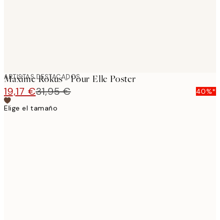
ARTISTAS DESTACADOS
Maxime Rokus - Pour Elle Poster
19,17 €
31,95 €
40%*
Elige el tamaño