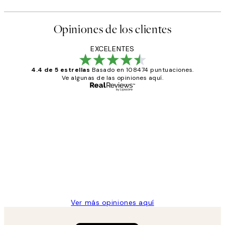
Opiniones de los clientes
EXCELENTES
4.4 de 5 estrellas
Basado en 108474 puntuaciones.
Ve algunas de las opiniones aquí.
Comprador verificado
Opiniones
de
He comprado más de una vez en
los
Desenio, ha ido siempre muy bien!
clientes
9 jun
Concepció C
Ver más opiniones aquí