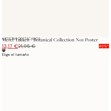
ARTISTAS DESTACADOS
Merel Takken - Botanical Collection No1 Poster
13,17 €
21,95 €
40%*
Elige el tamaño