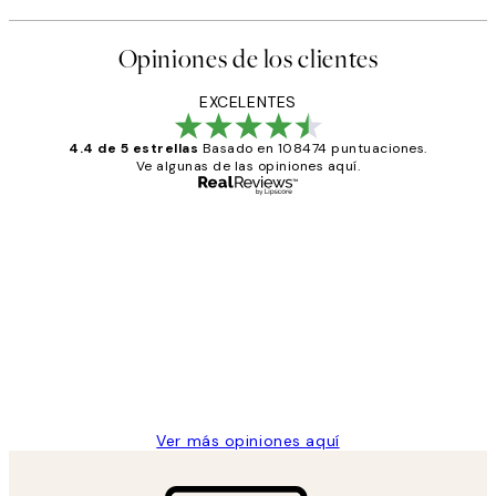
Opiniones de los clientes
EXCELENTES
4.4 de 5 estrellas
Basado en 108474 puntuaciones.
Ve algunas de las opiniones aquí.
Comprador verificado
Opiniones
de
He comprado más de una vez en
los
Desenio, ha ido siempre muy bien!
clientes
9 jun
Concepció C
Ver más opiniones aquí