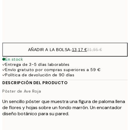
22,8
50x70 cm
Frame
options
AÑADIR A LA BOLSA
-
13,17 €
21,95 €
En stock
Entrega de 3-5 días laborables
Envío gratuito por compras superiores a 59 €
Política de devolución de 90 días
DESCRIPCIÓN DEL PRODUCTO
Póster de Ave Roja
Un sencillo póster que muestra una figura de paloma llena
de flores y hojas sobre un fondo marrón. Un encantador
diseño botánico para su pared.