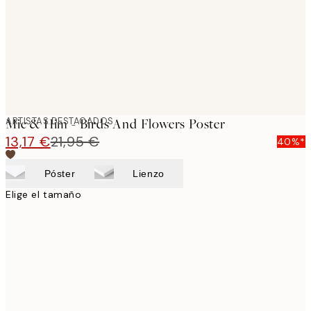
images
ARTISTAS DESTACADOS
Mie & Him - Birds And Flowers Poster
13,17 €
21,95 €
40%*
Póster
Lienzo
Elige el tamaño