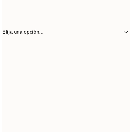
Elija una opción...
13,1
30x40 cm
21,