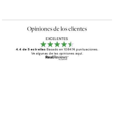
Opiniones de los clientes
EXCELENTES
4.4 de 5 estrellas
Basado en 108474 puntuaciones.
Ve algunas de las opiniones aquí.
Comprador verificado
Opiniones
de
He comprado más de una vez en
los
Desenio, ha ido siempre muy bien!
clientes
9 jun
Concepció C