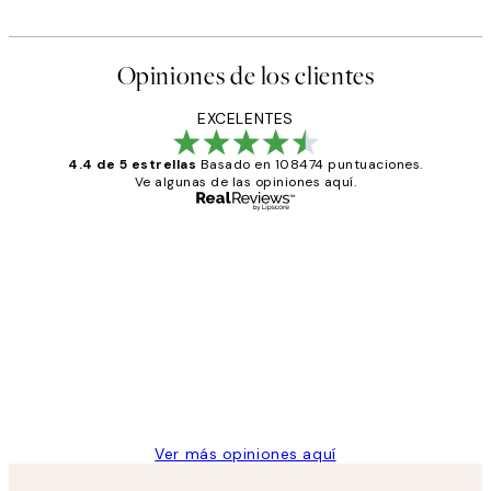
Opiniones de los clientes
EXCELENTES
4.4 de 5 estrellas
Basado en 108474 puntuaciones.
Ve algunas de las opiniones aquí.
Comprador verificado
Opiniones
de
He comprado más de una vez en
los
Desenio, ha ido siempre muy bien!
clientes
9 jun
Concepció C
Ver más opiniones aquí