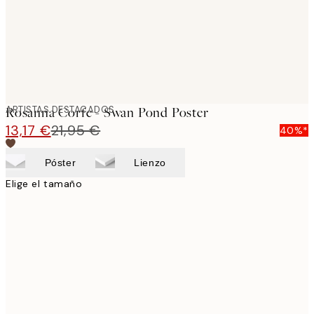
ARTISTAS DESTACADOS
Rosanna Corfe - Swan Pond Poster
13,17 €
21,95 €
40%*
Póster
Lienzo
Elige el tamaño