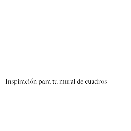
50%*
Boris Draschoff / Kubistika 
Desde 6,50 €
13 €
Inspiración para tu mural de cuadros