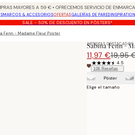
PRAS MAYORES A 59 € • OFRECEMOS SERVICIO DE ENMARCA
OS
MARCOS & ACCESORIOS
OFERTAS
GALERÍAS DE PARED
INSPIRATIO
SALE - 50% DE DESCUENTO EN PÓSTERS*
a Fenn - Madame Fleur Poster
ARTISTAS DESTACADOS
Sabina Fenn - M
11,97 €
19,95 
4.5
106
Reseñas
Póster
Elige el tamaño