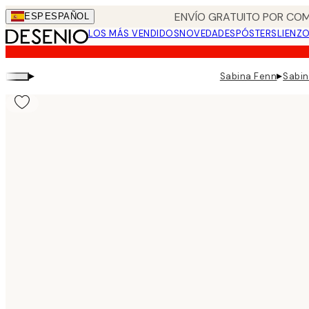
Skip
ENVÍO GRATUITO POR COM
ESP
ESPAÑOL
to
LOS MÁS VENDIDOS
NOVEDADES
PÓSTERS
LIENZ
main
content.
▸
▸
Sabina Fenn
Sabin