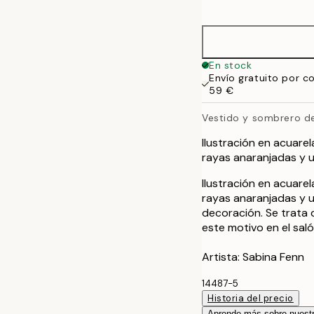
options
50x70 cm
En stock
Envío gratuito por c
59 €
Vestido y sombrero de
Ilustración en acuarel
rayas anaranjadas y u
Ilustración en acuarel
rayas anaranjadas y u
decoración. Se trata d
este motivo en el saló
Artista: Sabina Fenn
14487-5
Historia del precio
Aprende más sobre nuestr