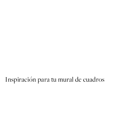
40%*
ARTISTAS DESTACADOS
Raissa Oltmanns - Self Love
Desde 13,17 €
21,95 €
Inspiración para tu mural de cuadros