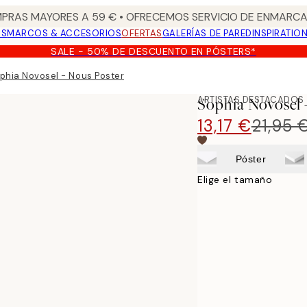
PRAS MAYORES A 59 € • OFRECEMOS SERVICIO DE ENMARCA
OS
MARCOS & ACCESORIOS
OFERTAS
GALERÍAS DE PARED
INSPIRATIO
SALE - 50% DE DESCUENTO EN PÓSTERS*
phia Novosel - Nous Poster
ARTISTAS DESTACADOS
Sophia Novosel 
13,17 €
21,95 
Póster
Elige el tamaño