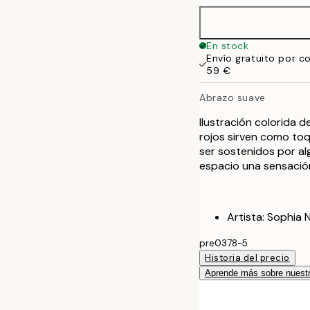
En stock
Envío gratuito por c
59 €
Abrazo suave
Ilustración colorida 
rojos sirven como toq
ser sostenidos por al
espacio una sensación
Artista: Sophia 
pre0378-5
Historia del precio
Aprende más sobre nuestr