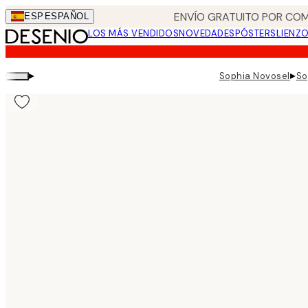
Skip
ENVÍO GRATUITO POR COM
ESP
ESPAÑOL
to
LOS MÁS VENDIDOS
NOVEDADES
PÓSTERS
LIENZ
main
content.
▸
▸
Sophia Novosel
So