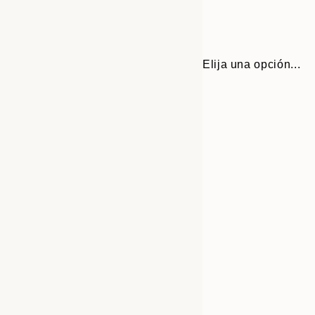
Elija una opción...
Frame
30x40 cm
options
50x70 cm