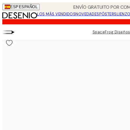
Skip
ENVÍO GRATUITO POR COM
ESP
ESPAÑOL
to
LOS MÁS VENDIDOS
NOVEDADES
PÓSTERS
LIENZ
main
content.
▸
SpaceFrog Diseño