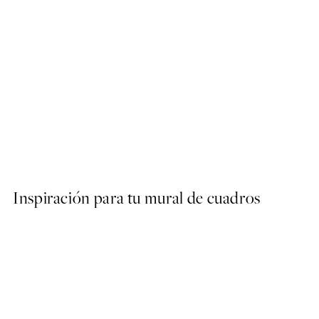
50%*
Abstract Green Shapes No2
Desde 6,50 €
13 €
Inspiración para tu mural de cuadros