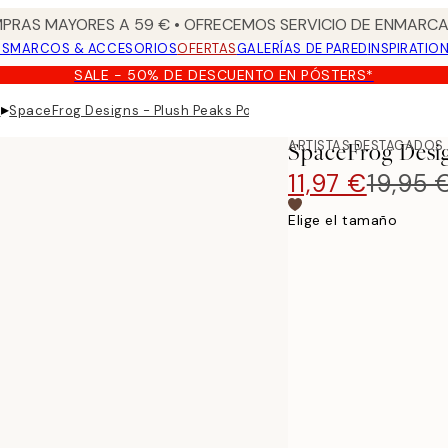
PRAS MAYORES A 59 € • OFRECEMOS SERVICIO DE ENMARCA
OS
MARCOS & ACCESORIOS
OFERTAS
GALERÍAS DE PARED
INSPIRATIO
SALE - 50% DE DESCUENTO EN PÓSTERS*
▸
s
SpaceFrog Designs - Plush Peaks Poster
ARTISTAS DESTACADOS
SpaceFrog Desig
11,97 €
19,95 
Elige el tamaño