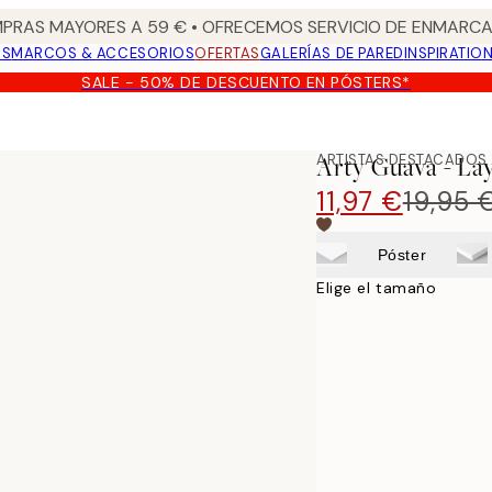
PRAS MAYORES A 59 € • OFRECEMOS SERVICIO DE ENMARCA
OS
MARCOS & ACCESORIOS
OFERTAS
GALERÍAS DE PARED
INSPIRATIO
SALE - 50% DE DESCUENTO EN PÓSTERS*
oster
ARTISTAS DESTACADOS
Arty Guava - La
11,97 €
19,95 
Póster
Elige el tamaño