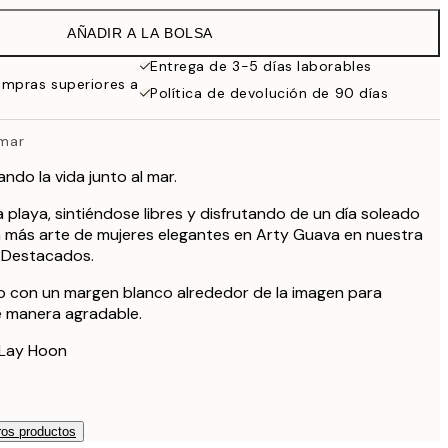
27,45 €
AÑADIR A LA BOLSA
19,47 €
32,45 €
Entrega de 3-5 días laborables
ompras superiores a
Política de devolución de 90 días
 mar
ando la vida junto al mar.
a playa, sintiéndose libres y disfrutando de un día soleado
a más arte de mujeres elegantes en Arty Guava en nuestra
s Destacados.
so con un margen blanco alrededor de la imagen para
e manera agradable.
 Lay Hoon
os productos