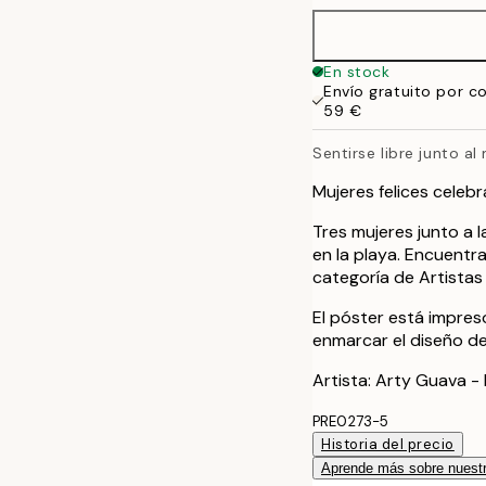
50x70 cm
En stock
Envío gratuito por c
59 €
Sentirse libre junto al
Mujeres felices celebr
Tres mujeres junto a l
en la playa. Encuentr
categoría de Artista
El póster está impre
enmarcar el diseño d
Artista: Arty Guava -
PRE0273-5
Historia del precio
Aprende más sobre nuestr