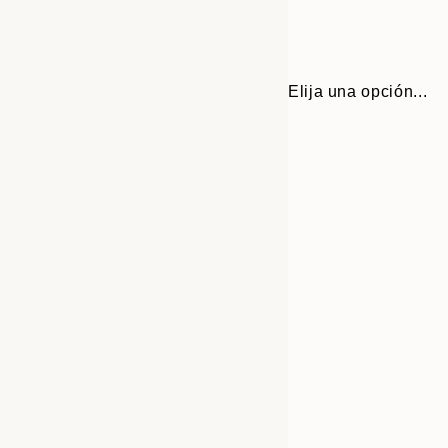
Elija una opción...
Frame
30x40 cm
options
40x50 cm