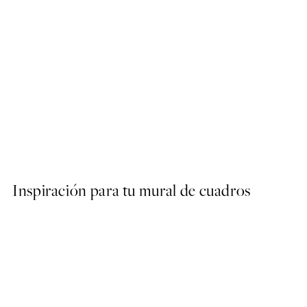
40%*
ARTISTAS DESTACADOS
Arty Guava - Lay Hoon - Ce
Desde 13,17 €
21,95 €
Inspiración para tu mural de cuadros