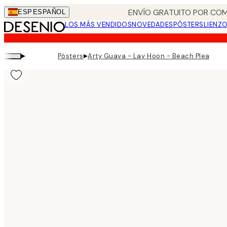
Skip
ENVÍO GRATUITO POR COM
ESP
ESPAÑOL
to
LOS MÁS VENDIDOS
NOVEDADES
PÓSTERS
LIENZ
main
content.
▸
▸
Pósters
Arty Guava - Lay Hoon - Beach Please P