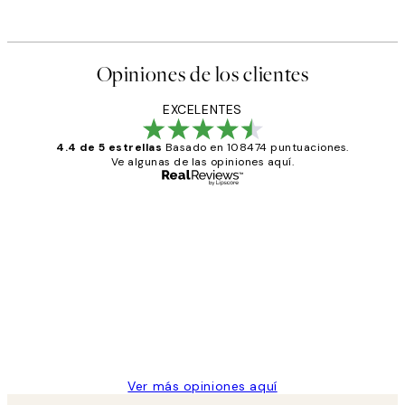
Opiniones de los clientes
EXCELENTES
4.4 de 5 estrellas
Basado en 108474 puntuaciones.
Ve algunas de las opiniones aquí.
Comprador verificado
Opiniones
de
He comprado más de una vez en
los
Desenio, ha ido siempre muy bien!
clientes
9 jun
Concepció C
Ver más opiniones aquí