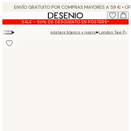
Skip
to
main
SALE - 50% DE DESCUENTO EN PÓSTERS*
content.
▸
▸
pósters blanco y negro
London Taxi Pos
Product
images