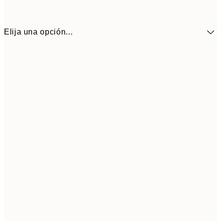
Elija una opción...
10,9
30x40 cm
21,