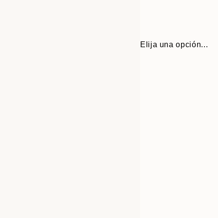
Elija una opción...
Frame
30x40 cm
options
50x70 cm