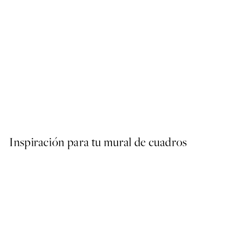
50%*
AW25
Stride Poster
Desde 6,50 €
13 €
Inspiración para tu mural de cuadros