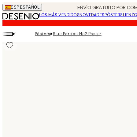
Skip
ENVÍO GRATUITO POR COM
ESP
ESPAÑOL
to
LOS MÁS VENDIDOS
NOVEDADES
PÓSTERS
LIENZ
main
content.
▸
▸
Pósters
Blue Portrait No2 Poster