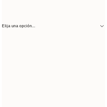
Elija una opción...
9,
30x40 cm
19,