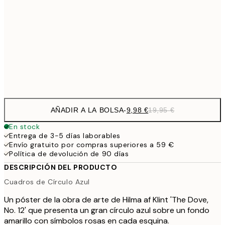
16,2
50x70 cm
32,
24,5
70x100 cm
Frame
options
AÑADIR A LA BOLSA
-
9,98 €
19,95 €
En stock
Entrega de 3-5 días laborables
Envío gratuito por compras superiores a 59 €
Política de devolución de 90 días
DESCRIPCIÓN DEL PRODUCTO
Cuadros de Círculo Azul
Un póster de la obra de arte de Hilma af Klint 'The Dove,
No. 12' que presenta un gran círculo azul sobre un fondo
amarillo con símbolos rosas en cada esquina.