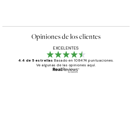
Opiniones de los clientes
EXCELENTES
4.4 de 5 estrellas
Basado en 108474 puntuaciones.
Ve algunas de las opiniones aquí.
Comprador verificado
Opiniones
de
He comprado más de una vez en
los
Desenio, ha ido siempre muy bien!
clientes
9 jun
Concepció C