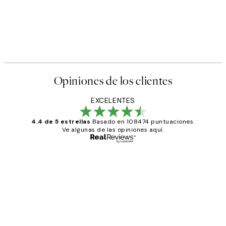
Opiniones de los clientes
EXCELENTES
4.4 de 5 estrellas
Basado en 108474 puntuaciones.
Ve algunas de las opiniones aquí.
Comprador verificado
Opiniones
de
He comprado más de una vez en
los
Desenio, ha ido siempre muy bien!
clientes
9 jun