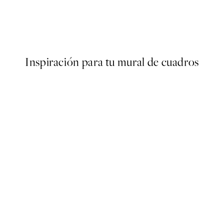
ster
Studio Vreeken - Cheers Post
Desde 13,17 €
21,95 €
Inspiración para tu mural de cuadros