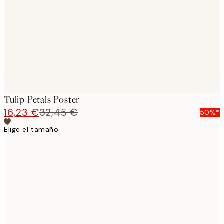
images
Tulip Petals Poster
16,23 €
32,45 €
50%*
Elige el tamaño