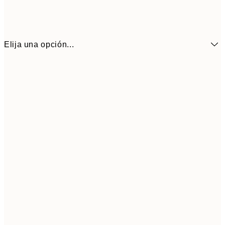
Elija una opción...
16,2
50x70 cm
32,