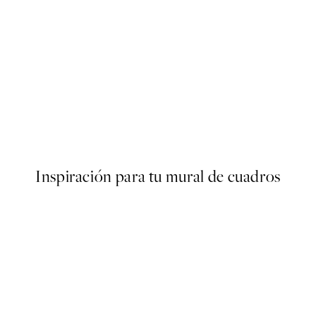
50%*
Foggy Mountain View Poster
Desde 16,23 €
32,45 €
Inspiración para tu mural de cuadros