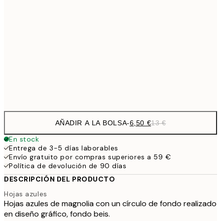
9,
30x40 cm
19,
16,2
50x70 cm
32,
Frame
options
AÑADIR A LA BOLSA
-
6,50 €
13 €
En stock
Entrega de 3-5 días laborables
Envío gratuito por compras superiores a 59 €
Política de devolución de 90 días
DESCRIPCIÓN DEL PRODUCTO
Hojas azules
Hojas azules de magnolia con un círculo de fondo realizado
en diseño gráfico, fondo beis.