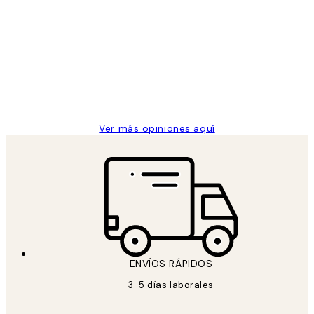
Opiniones
de
He comprado más de una vez en
los
Desenio, ha ido siempre muy bien!
clientes
9 jun
Concepció C
Ver más opiniones aquí
ENVÍOS RÁPIDOS
3-5 días laborales