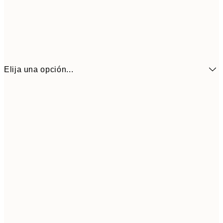
Elija una opción...
6,
21x30 cm