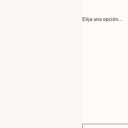
Elija una opción...
Frame
30x40 cm
options
50x70 cm