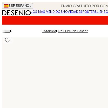
Skip
ENVÍO GRATUITO POR COM
ESP
ESPAÑOL
to
LOS MÁS VENDIDOS
NOVEDADES
PÓSTERS
LIENZ
main
content.
▸
▸
Botánica
Still Life Iris Poster