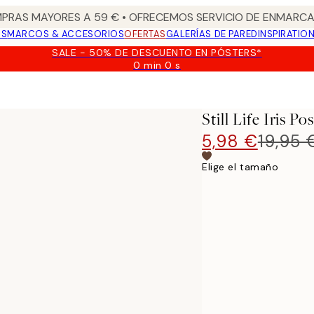
PRAS MAYORES A 59 € • OFRECEMOS SERVICIO DE ENMARCA
OS
MARCOS & ACCESORIOS
OFERTAS
GALERÍAS DE PARED
INSPIRATIO
SALE - 50% DE DESCUENTO EN PÓSTERS*
0 min
0 s
Válido
hasta:
2026-
08-
Still Life Iris Po
09
5,98 €
19,95 
Elige el tamaño