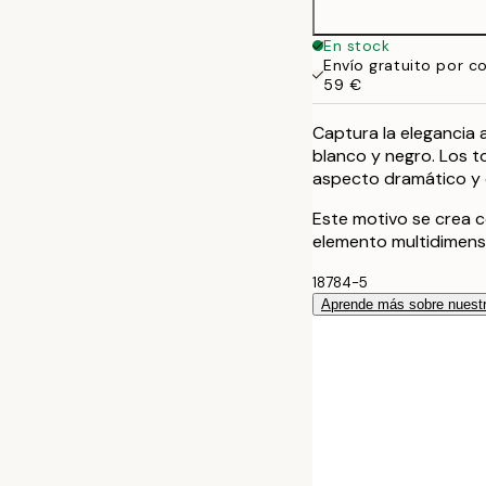
En stock
Envío gratuito por c
59 €
Captura la elegancia 
blanco y negro. Los t
aspecto dramático y 
Este motivo se crea c
elemento multidimensi
18784-5
Aprende más sobre nuestr