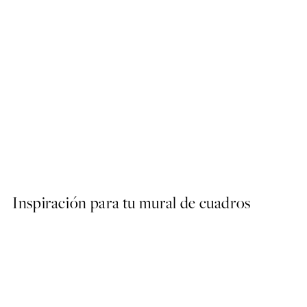
-70%
Outlet
Black Curve No2 Poster
Desde 5,98 €
19,95 €
Inspiración para tu mural de cuadros