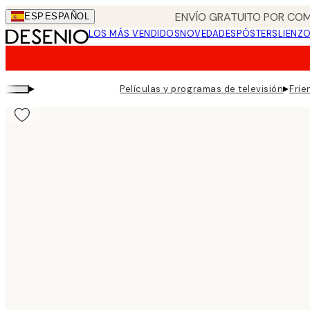
Skip
ENVÍO GRATUITO POR COM
ESP
ESPAÑOL
to
LOS MÁS VENDIDOS
NOVEDADES
PÓSTERS
LIENZ
main
content.
▸
▸
Películas y programas de televisión
Frie