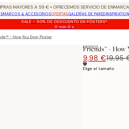
PRAS MAYORES A 59 € • OFRECEMOS SERVICIO DE ENMARCA
OS
MARCOS & ACCESORIOS
OFERTAS
GALERÍAS DE PARED
INSPIRATIO
SALE - 50% DE DESCUENTO EN PÓSTERS*
0 min
0 s
Válido
hasta:
nds™ - How You Doin Poster
2026-
08-
FRIENDS
Friends™ - How 
09
9,98 €
19,95 
Elige el tamaño