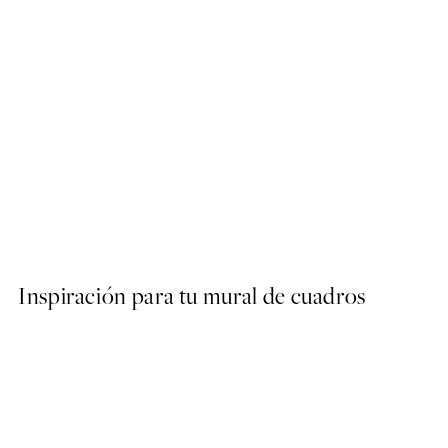
50%*
Runway Dogs Poster
Desde 9,98 €
19,95 €
Inspiración para tu mural de cuadros