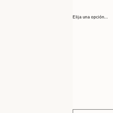
Elija una opción...
Frame
30x40 cm
options
50x70 cm