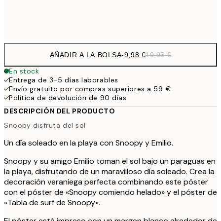
Frame
options
AÑADIR A LA BOLSA
-
9,98 €
19,95 €
En stock
Entrega de 3-5 días laborables
Envío gratuito por compras superiores a 59 €
Política de devolución de 90 días
DESCRIPCIÓN DEL PRODUCTO
Snoopy disfruta del sol
Un día soleado en la playa con Snoopy y Emilio.
Snoopy y su amigo Emilio toman el sol bajo un paraguas en
la playa, disfrutando de un maravilloso día soleado. Crea la
decoración veraniega perfecta combinando este póster
con el póster de «Snoopy comiendo helado» y el póster de
«Tabla de surf de Snoopy».
El póster está impreso con un margen blanco alrededor de