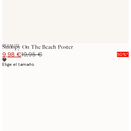
PEANUTS
Snoopy On The Beach Poster
9,98 €
19,95 €
50%*
Elige el tamaño