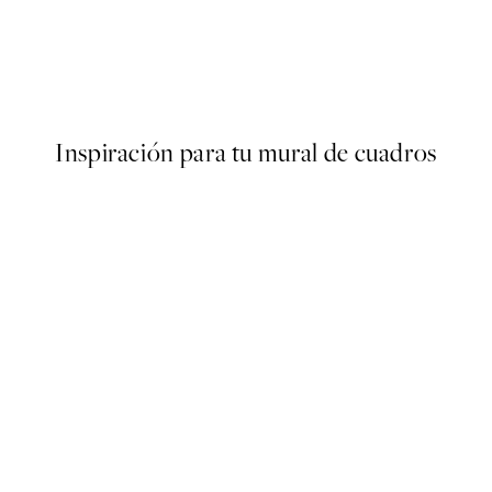
50%*
Bubblegum Giraffe Poster
Desde 3,98 €
7,95 €
Inspiración para tu mural de cuadros