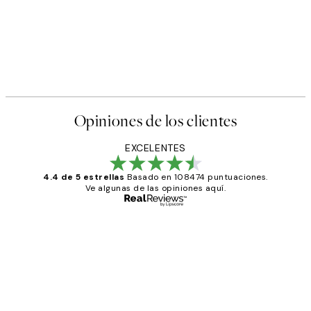
Opiniones de los clientes
EXCELENTES
4.4 de 5 estrellas
Basado en 108474 puntuaciones.
Ve algunas de las opiniones aquí.
Comprador verificado
Opiniones
de
He comprado más de una vez en
los
Desenio, ha ido siempre muy bien!
clientes