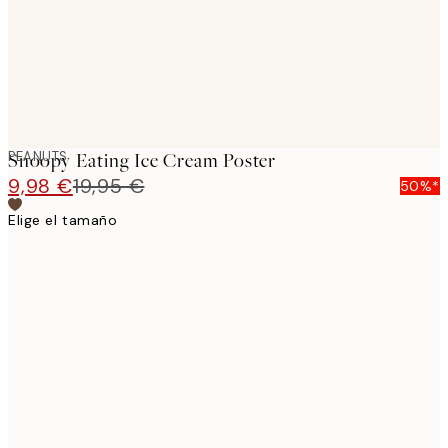
PEANUTS
Snoopy Eating Ice Cream Poster
9,98 €
19,95 €
50%*
Elige el tamaño