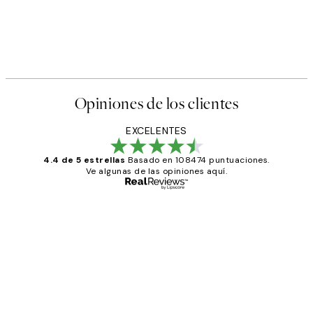
50%*
e Poster
Seafood Market - The Crab P
Desde 6,50 €
13 €
Opiniones de los clientes
EXCELENTES
4.4 de 5 estrellas
Basado en 108474 puntuaciones.
Ve algunas de las opiniones aquí.
Comprador verificado
Opiniones
de
He comprado más de una vez en
los
Desenio, ha ido siempre muy bien!
clientes
9 jun
Concepció C