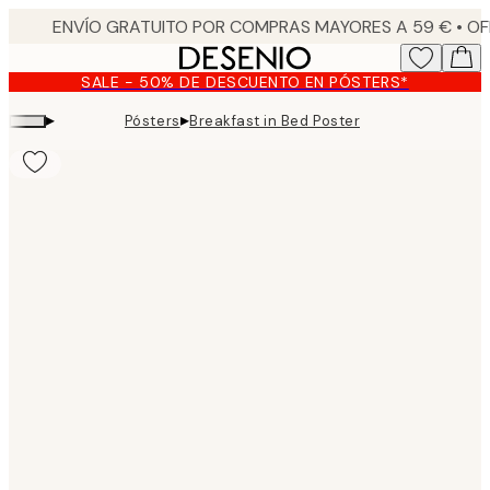
Skip
to
main
SALE - 50% DE DESCUENTO EN PÓSTERS*
content.
▸
▸
Pósters
Breakfast in Bed Poster
Product
images