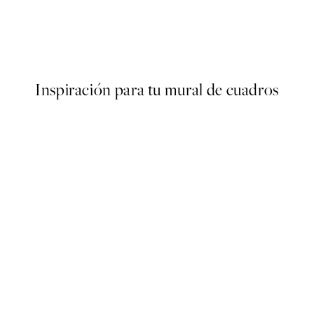
ma Poster
Fotoautomat Poster
Desde 6,50 €
13 €
Inspiración para tu mural de cuadros