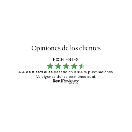
Opiniones de los clientes
EXCELENTES
4.4 de 5 estrellas
Basado en 108474 puntuaciones.
Ve algunas de las opiniones aquí.
Comprador verificado
Opiniones
de
He comprado más de una vez en
los
Desenio, ha ido siempre muy bien!
clientes
9 jun