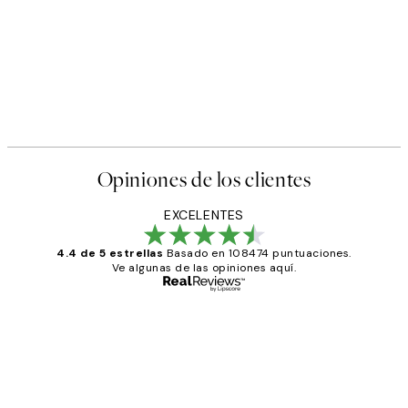
Opiniones de los clientes
EXCELENTES
4.4 de 5 estrellas
Basado en 108474 puntuaciones.
Ve algunas de las opiniones aquí.
Comprador verificado
Opiniones
de
He comprado más de una vez en
los
Desenio, ha ido siempre muy bien!