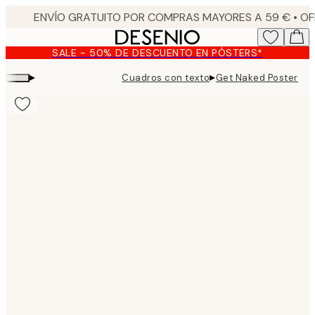
Skip
to
main
SALE - 50% DE DESCUENTO EN PÓSTERS*
content.
▸
▸
Cuadros con texto
Get Naked Poster
Product
images