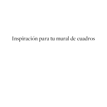
50%*
ter
Cottongrass Poster
Desde 6,50 €
13 €
Inspiración para tu mural de cuadros