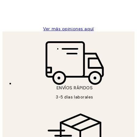
clientes
9 jun
Concepció C
Ver más opiniones aquí
ENVÍOS RÁPIDOS
3-5 días laborales