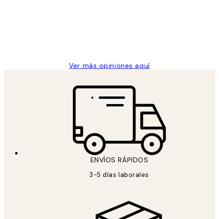
los
Desenio, ha ido siempre muy bien!
clientes
9 jun
Concepció C
Ver más opiniones aquí
ENVÍOS RÁPIDOS
3-5 días laborales