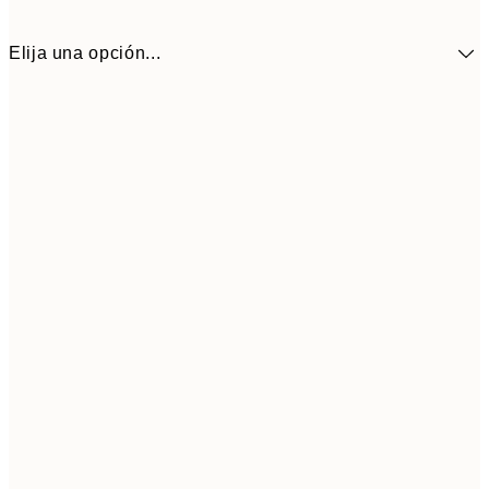
Elija una opción...
9,
30x40 cm
19,
Frame