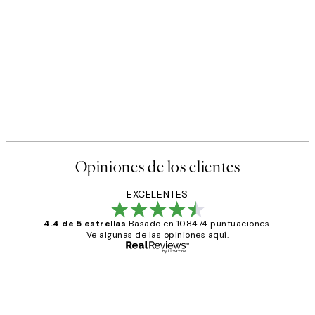
Opiniones de los clientes
EXCELENTES
4.4 de 5 estrellas
Basado en 108474 puntuaciones.
Ve algunas de las opiniones aquí.
Comprador verificado
Opiniones
de
He comprado más de una vez en