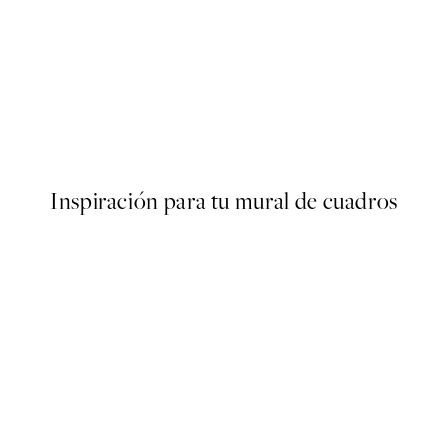
50%*
ter
Traces of Light No2 Poster
Desde 7,50 €
15 €
Inspiración para tu mural de cuadros