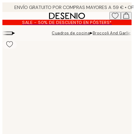
Skip
to
main
SALE - 50% DE DESCUENTO EN PÓSTERS*
content.
▸
▸
Cuadros de cocina
Broccoli And Garlic 
Product
images