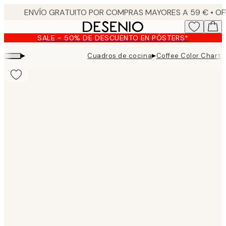
Skip
to
main
SALE - 50% DE DESCUENTO EN PÓSTERS*
content.
▸
▸
Cuadros de cocina
Coffee Color Chart 
Product
images