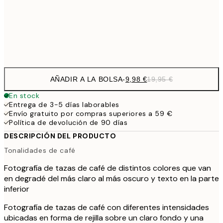
50x70 cm
32,
Frame
options
AÑADIR A LA BOLSA
-
9,98 €
19,95 €
En stock
Entrega de 3-5 días laborables
Envío gratuito por compras superiores a 59 €
Política de devolución de 90 días
DESCRIPCIÓN DEL PRODUCTO
Tonalidades de café
Fotografía de tazas de café de distintos colores que van
en degradé del más claro al más oscuro y texto en la parte
inferior
Fotografía de tazas de café con diferentes intensidades
ubicadas en forma de rejilla sobre un claro fondo y una