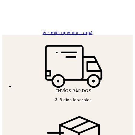
clientes
9 jun
Concepció C
Ver más opiniones aquí
ENVÍOS RÁPIDOS
3-5 días laborales