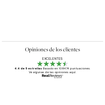
Opiniones de los clientes
EXCELENTES
4.4 de 5 estrellas
Basado en 108474 puntuaciones.
Ve algunas de las opiniones aquí.
Comprador verificado
Opiniones
de
He comprado más de una vez en
los
Desenio, ha ido siempre muy bien!