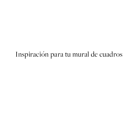
50%*
Great Joy Poster
Desde 2,48 €
4,95 €
Inspiración para tu mural de cuadros