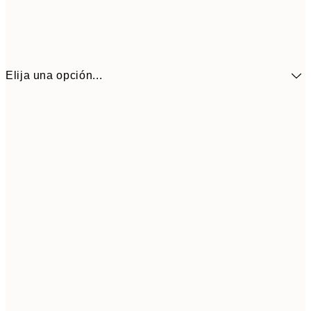
Elija una opción...
10,9
30x40 cm
21,