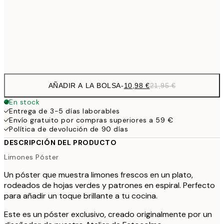
1
50x70 cm
Frame
options
AÑADIR A LA BOLSA
-
10,98 €
21,95 €
En stock
Entrega de 3-5 días laborables
Envío gratuito por compras superiores a 59 €
Política de devolución de 90 días
DESCRIPCIÓN DEL PRODUCTO
Limones Póster
Un póster que muestra limones frescos en un plato,
rodeados de hojas verdes y patrones en espiral. Perfecto
para añadir un toque brillante a tu cocina.
Este es un póster exclusivo, creado originalmente por un