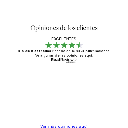
Opiniones de los clientes
EXCELENTES
4.4 de 5 estrellas
Basado en 108474 puntuaciones.
Ve algunas de las opiniones aquí.
Comprador verificado
Opiniones
de
He comprado más de una vez en
los
Desenio, ha ido siempre muy bien!
clientes
9 jun
Concepció C
Ver más opiniones aquí