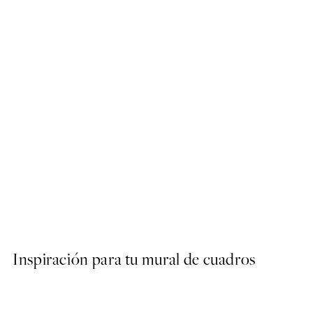
50%*
Amalfi Drive Poster
Desde 9,98 €
19,95 €
Inspiración para tu mural de cuadros