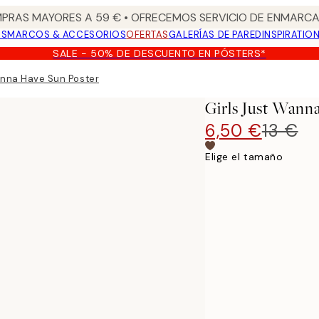
PRAS MAYORES A 59 € • OFRECEMOS SERVICIO DE ENMARCA
OS
MARCOS & ACCESORIOS
OFERTAS
GALERÍAS DE PARED
INSPIRATIO
SALE - 50% DE DESCUENTO EN PÓSTERS*
anna Have Sun Poster
Girls Just Wann
6,50 €
13 €
Elige el tamaño