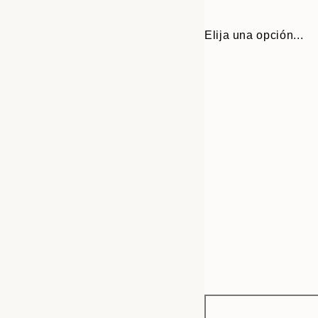
Elija una opción...
Frame
21x30 cm
options
30x40 cm