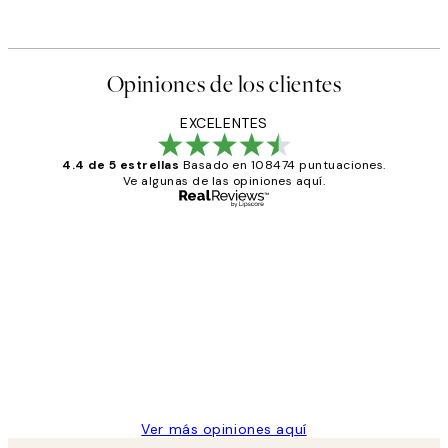
Opiniones de los clientes
EXCELENTES
4.4 de 5 estrellas
Basado en 108474 puntuaciones.
Ve algunas de las opiniones aquí.
Comprador verificado
Opiniones
de
He comprado más de una vez en
los
Desenio, ha ido siempre muy bien!
clientes
9 jun
Concepció C
Ver más opiniones aquí