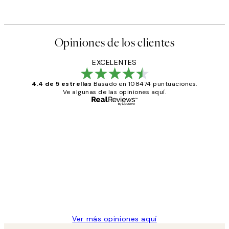
Opiniones de los clientes
EXCELENTES
4.4 de 5 estrellas
Basado en 108474 puntuaciones.
Ve algunas de las opiniones aquí.
Comprador verificado
Opiniones
de
He comprado más de una vez en
los
Desenio, ha ido siempre muy bien!
clientes
9 jun
Concepció C
Ver más opiniones aquí