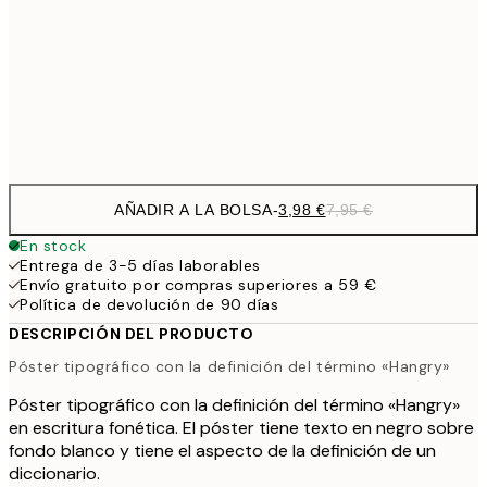
9,
30x40 cm
19,
Frame
options
AÑADIR A LA BOLSA
-
3,98 €
7,95 €
En stock
Entrega de 3-5 días laborables
Envío gratuito por compras superiores a 59 €
Política de devolución de 90 días
DESCRIPCIÓN DEL PRODUCTO
Póster tipográfico con la definición del término «Hangry»
Póster tipográfico con la definición del término «Hangry»
en escritura fonética. El póster tiene texto en negro sobre
fondo blanco y tiene el aspecto de la definición de un
diccionario.