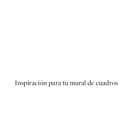
50%*
Monet - Bridge over a Pond of
Desde 6,50 €
13 €
Inspiración para tu mural de cuadros