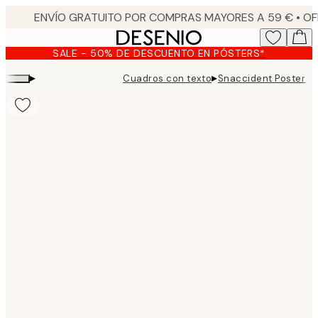
Skip
to
main
SALE - 50% DE DESCUENTO EN PÓSTERS*
content.
▸
▸
Cuadros con texto
Snaccident Poster
Product
images