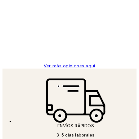
Comprador verificado
Opiniones
de
He comprado más de una vez en
los
Desenio, ha ido siempre muy bien!
clientes
9 jun
Concepció C
Ver más opiniones aquí
ENVÍOS RÁPIDOS
3-5 días laborales