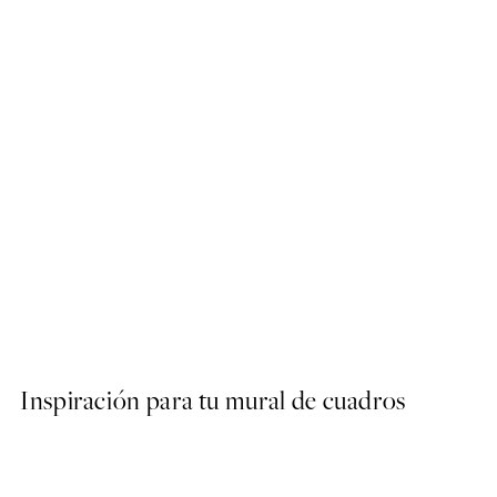
50%*
See the Good Poster
Desde 3,98 €
7,95 €
Inspiración para tu mural de cuadros