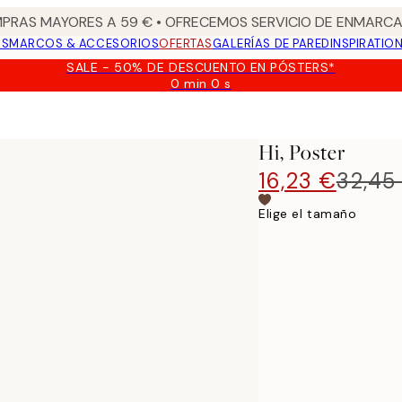
PRAS MAYORES A 59 € • OFRECEMOS SERVICIO DE ENMARCA
OS
MARCOS & ACCESORIOS
OFERTAS
GALERÍAS DE PARED
INSPIRATIO
SALE - 50% DE DESCUENTO EN PÓSTERS*
0 min
0 s
Válido
hasta:
2026-
08-
Hi, Poster
09
16,23 €
32,45
Elige el tamaño