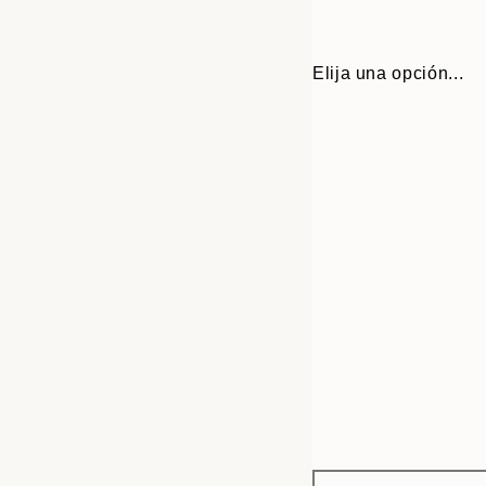
Elija una opción...
Frame
50x70 cm
options