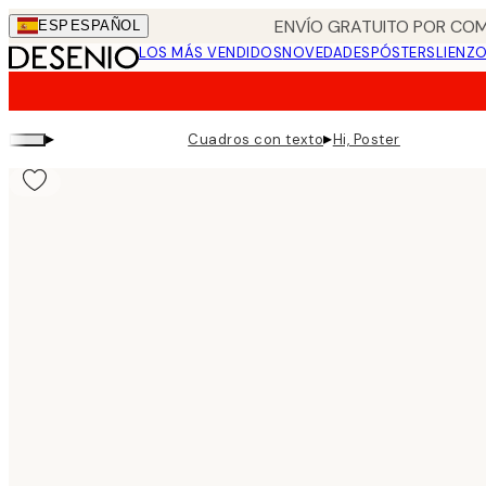
Skip
ENVÍO GRATUITO POR COM
ESP
ESPAÑOL
to
LOS MÁS VENDIDOS
NOVEDADES
PÓSTERS
LIENZ
main
content.
▸
▸
Cuadros con texto
Hi, Poster