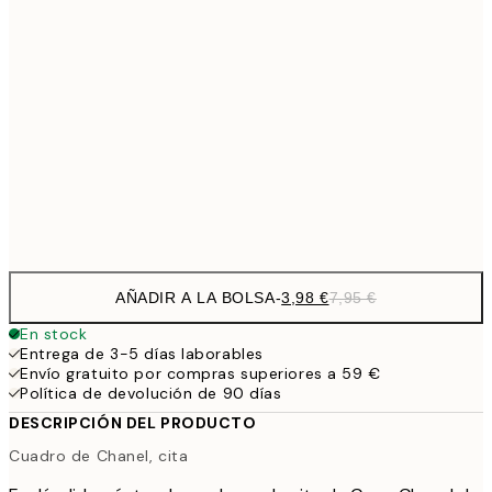
9,
30x40 cm
19,
13,7
40x50 cm
27,
16,2
50x70 cm
32,
Frame
options
AÑADIR A LA BOLSA
-
3,98 €
7,95 €
En stock
Entrega de 3-5 días laborables
Envío gratuito por compras superiores a 59 €
Política de devolución de 90 días
DESCRIPCIÓN DEL PRODUCTO
Cuadro de Chanel, cita