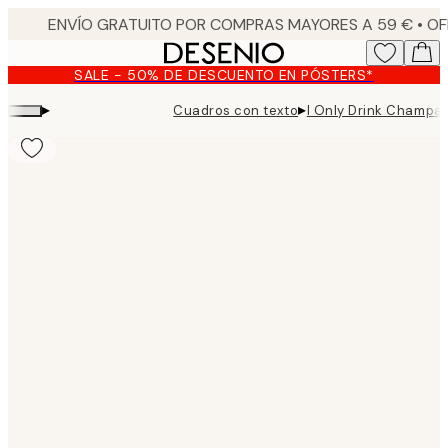
Skip
to
main
SALE - 50% DE DESCUENTO EN PÓSTERS*
content.
▸
▸
Cuadros con texto
I Only Drink Champag
Product
images