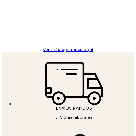
de
He comprado más de una vez en
los
Desenio, ha ido siempre muy bien!
clientes
9 jun
Concepció C
Ver más opiniones aquí
ENVÍOS RÁPIDOS
3-5 días laborales