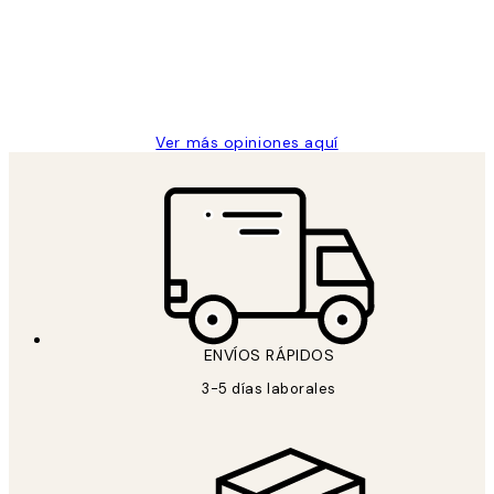
los
Desenio, ha ido siempre muy bien!
clientes
9 jun
Concepció C
Ver más opiniones aquí
ENVÍOS RÁPIDOS
3-5 días laborales