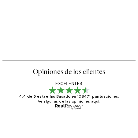
Opiniones de los clientes
EXCELENTES
4.4 de 5 estrellas
Basado en 108474 puntuaciones.
Ve algunas de las opiniones aquí.
Comprador verificado
Opiniones
de
He comprado más de una vez en