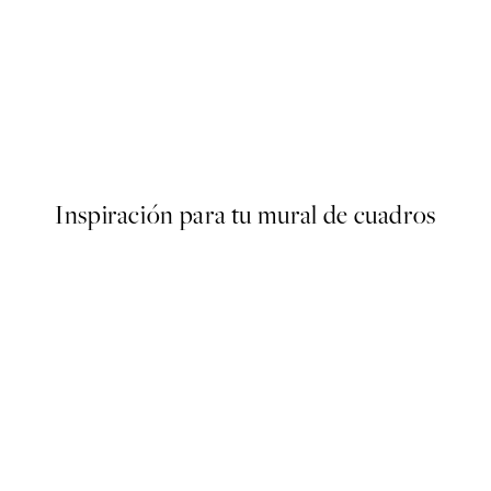
50%*
ster
Aquarelle Flower Poster
Desde 3,98 €
7,95 €
Inspiración para tu mural de cuadros