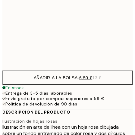
6,
21x30 cm
9,
30x40 cm
19,
16,2
50x70 cm
32,
Frame
options
AÑADIR A LA BOLSA
-
6,50 €
13 €
En stock
Entrega de 3-5 días laborables
Envío gratuito por compras superiores a 59 €
Política de devolución de 90 días
DESCRIPCIÓN DEL PRODUCTO
Ilustración de hojas rosas
Ilustración en arte de línea con un hoja rosa dibujada
sobre un fondo entramado de color rosa y dos círculos