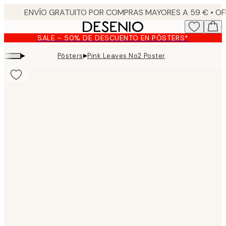
Skip
to
main
SALE - 50% DE DESCUENTO EN PÓSTERS*
content.
▸
▸
Pósters
Pink Leaves No2 Poster
Product
images