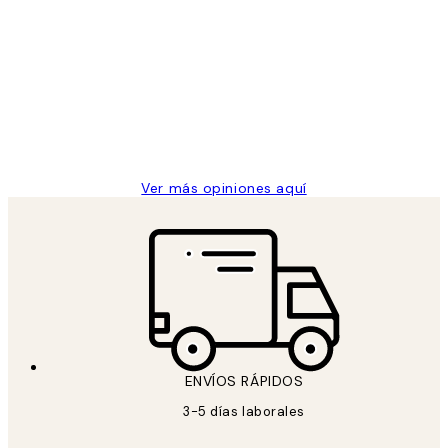
Opiniones
de
He comprado más de una vez en
los
Desenio, ha ido siempre muy bien!
clientes
9 jun
Concepció C
Ver más opiniones aquí
ENVÍOS RÁPIDOS
3-5 días laborales