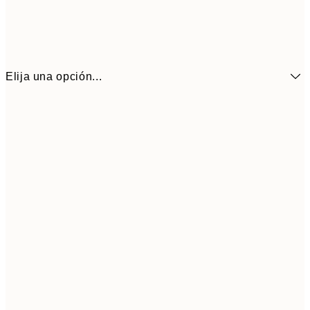
Elija una opción...
2,
13x18 cm
4,