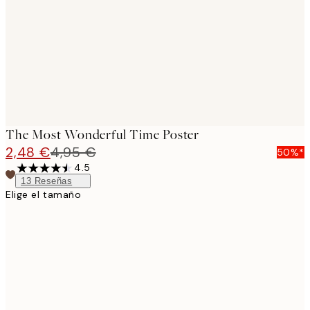
images
The Most Wonderful Time Poster
2,48 €
4,95 €
50%*
4.5
13
Reseñas
Elige el tamaño