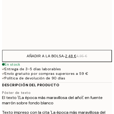
4,
21x30 cm
9,
7,
30x40 cm
14,
Frame
options
AÑADIR A LA BOLSA
-
2,48 €
4,95 €
En stock
Entrega de 3-5 días laborables
Envío gratuito por compras superiores a 59 €
Política de devolución de 90 días
DESCRIPCIÓN DEL PRODUCTO
Póster de texto
El texto \'La época más maravillosa del año\' en fuente
marrón sobre fondo blanco
Texto impreso con la cita 'La época más maravillosa del