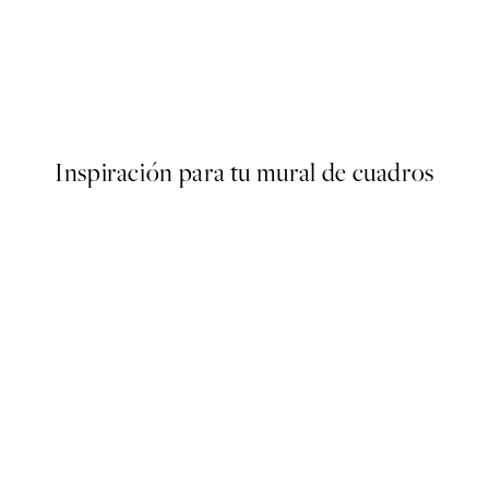
50%*
Ginkgo Texture Poster
Desde 9,98 €
19,95 €
Inspiración para tu mural de cuadros