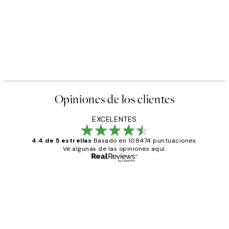
Opiniones de los clientes
EXCELENTES
4.4 de 5 estrellas
Basado en 108474 puntuaciones.
Ve algunas de las opiniones aquí.
Comprador verificado
Opiniones
de
He comprado más de una vez en
los
Desenio, ha ido siempre muy bien!