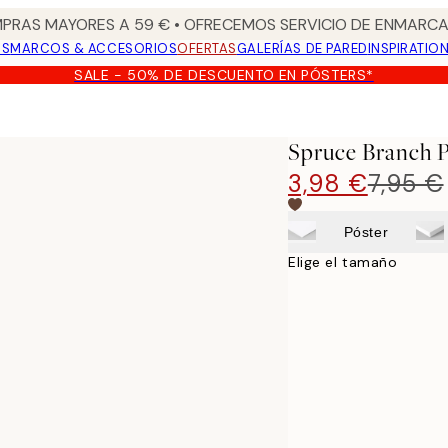
PRAS MAYORES A 59 € • OFRECEMOS SERVICIO DE ENMARCA
OS
MARCOS & ACCESORIOS
OFERTAS
GALERÍAS DE PARED
INSPIRATIO
SALE - 50% DE DESCUENTO EN PÓSTERS*
Spruce Branch P
3,98 €
7,95 €
Póster
Elige el tamaño