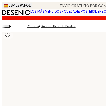
Skip
ENVÍO GRATUITO POR COM
ESP
ESPAÑOL
to
LOS MÁS VENDIDOS
NOVEDADES
PÓSTERS
LIENZ
main
content.
▸
▸
Pósters
Spruce Branch Poster