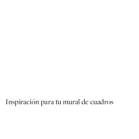
50%*
Happy Holidays Poster
Desde 3,98 €
7,95 €
Inspiración para tu mural de cuadros