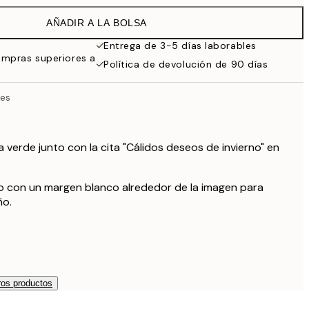
13 €
AÑADIR A LA BOLSA
9,98 €
19,95 €
Entrega de 3-5 días laborables
ompras superiores a
13,73 €
Política de devolución de 90 días
27,45 €
16,23 €
hes
32,45 €
 verde junto con la cita "Cálidos deseos de invierno" en
so con un margen blanco alrededor de la imagen para
ño.
os productos