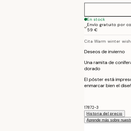
30x40 cm
En stock
Envío gratuito por c
40x50 cm
59 €
Cita Warm winter wis
50x70 cm
Deseos de invierno
Una ramita de conífera
dorado
El póster está impre
enmarcar bien el dise
17872-3
Historia del precio
Aprende más sobre nuestr