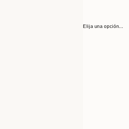
Elija una opción...
Frame
13x18 cm
options
21x30 cm