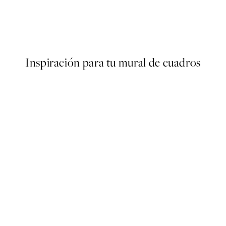
oster
Make Good Stories Poster
Desde 6,50 €
13 €
Inspiración para tu mural de cuadros