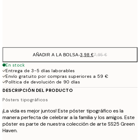
9,
30x40 cm
19,
Frame
options
AÑADIR A LA BOLSA
-
3,98 €
7,95 €
En stock
Entrega de 3-5 días laborables
Envío gratuito por compras superiores a 59 €
Política de devolución de 90 días
DESCRIPCIÓN DEL PRODUCTO
Pósters tipográficos
¡La vida es mejor juntos! Este póster tipográfico es la
manera perfecta de celebrar a la familia y los amigos. Este
póster es parte de nuestra colección de arte SS25 Green
Haven.