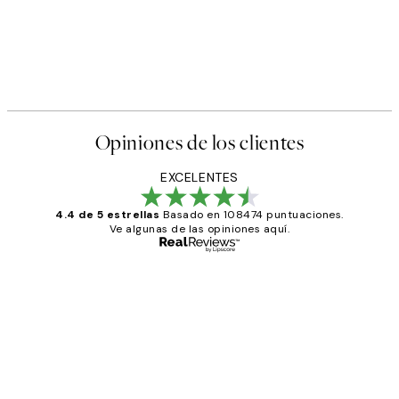
Opiniones de los clientes
EXCELENTES
4.4 de 5 estrellas
Basado en 108474 puntuaciones.
Ve algunas de las opiniones aquí.
Comprador verificado
Opiniones
de
He comprado más de una vez en
los
Desenio, ha ido siempre muy bien!
clientes
9 jun