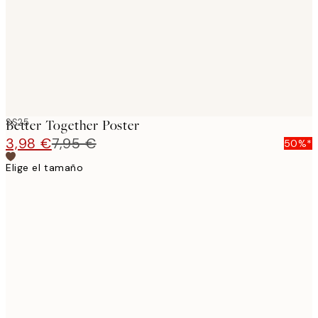
SS25
Better Together Poster
3,98 €
7,95 €
50%*
Elige el tamaño