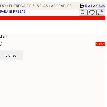
DO • ENTREGA DE 3-5 DÍAS LABORABLES
IR A LA CAJA
N
PARA EMPRESAS
ster
€
50%*
Lienzo