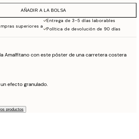
27,45 €
AÑADIR A LA BOLSA
16,23 €
32,45 €
Entrega de 3-5 días laborables
ompras superiores a
24,50 €
Política de devolución de 90 días
49 €
ida Amalfitano con este póster de una carretera costera
 un efecto granulado.
os productos