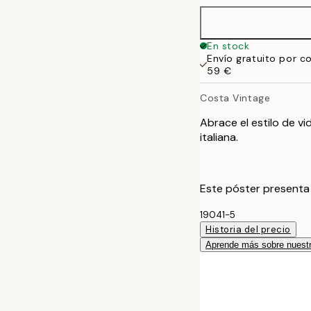
50x70 cm
En stock
Envío gratuito por c
70x100 cm
59 €
Costa Vintage
Abrace el estilo de v
italiana.
Este póster presenta
19041-5
Historia del precio
Aprende más sobre nuestr