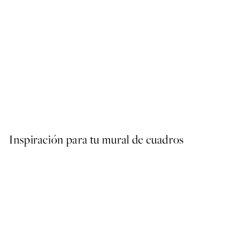
50%*
Lemons on a Plate Poster
Desde 9,98 €
19,95 €
Inspiración para tu mural de cuadros