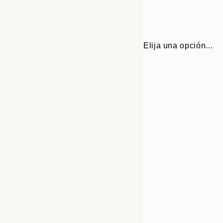
Elija una opción...
Frame
30x40 cm
options
40x50 cm