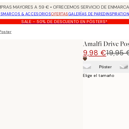
PRAS MAYORES A 59 € • OFRECEMOS SERVICIO DE ENMARCA
OS
MARCOS & ACCESORIOS
OFERTAS
GALERÍAS DE PARED
INSPIRATIO
SALE - 50% DE DESCUENTO EN PÓSTERS*
 Poster
Amalfi Drive Po
9,98 €
19,95 
Póster
Elige el tamaño