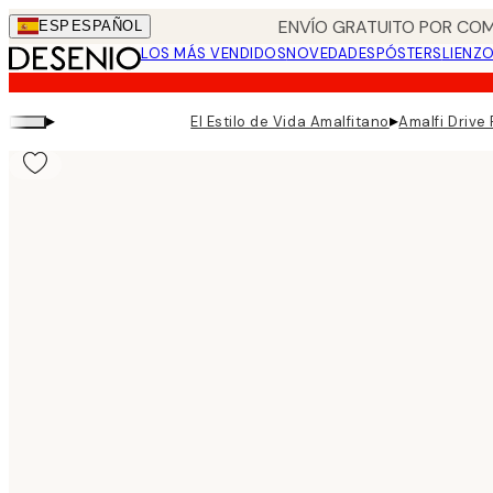
Skip
ENVÍO GRATUITO POR COM
ESP
ESPAÑOL
to
LOS MÁS VENDIDOS
NOVEDADES
PÓSTERS
LIENZ
main
content.
▸
▸
El Estilo de Vida Amalfitano
Amalfi Drive