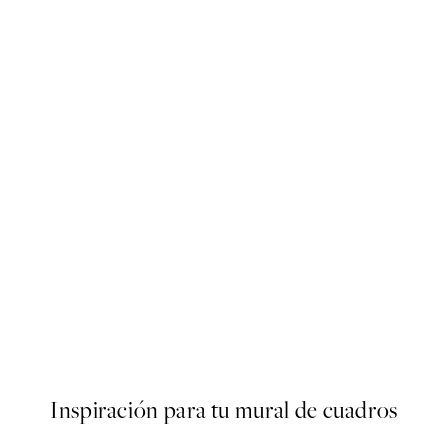
50%*
r
Another Angle Poster
Desde 6,50 €
13 €
Inspiración para tu mural de cuadros