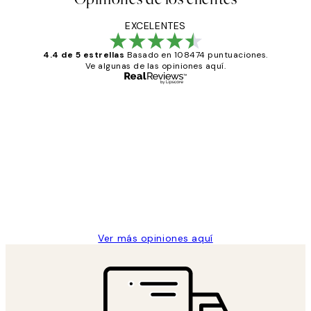
EXCELENTES
4.4 de 5 estrellas
Basado en 108474 puntuaciones.
Ve algunas de las opiniones aquí.
Comprador verificado
Opiniones
de
He comprado más de una vez en
los
Desenio, ha ido siempre muy bien!
clientes
9 jun
Concepció C
Ver más opiniones aquí