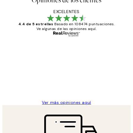
Opiniones de los clientes
EXCELENTES
4.4 de 5 estrellas
Basado en 108474 puntuaciones.
Ve algunas de las opiniones aquí.
Comprador verificado
Opiniones
de
He comprado más de una vez en
los
Desenio, ha ido siempre muy bien!
clientes
9 jun
Concepció C
Ver más opiniones aquí