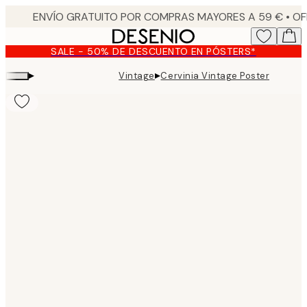
Skip
to
main
SALE - 50% DE DESCUENTO EN PÓSTERS*
content.
▸
▸
Vintage
Cervinia Vintage Poster
Product
images