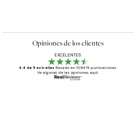
Opiniones de los clientes
EXCELENTES
4.4 de 5 estrellas
Basado en 108474 puntuaciones.
Ve algunas de las opiniones aquí.
Comprador verificado
Opiniones
de
He comprado más de una vez en
los
Desenio, ha ido siempre muy bien!
clientes
9 jun
Concepció C