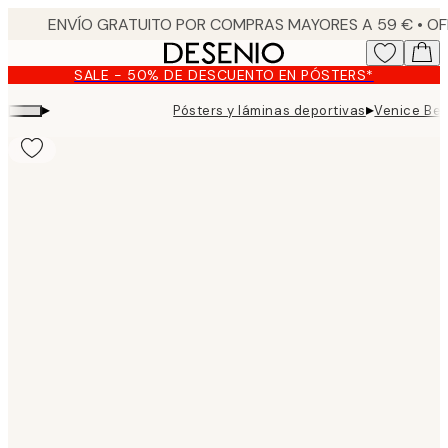
Skip
to
main
SALE - 50% DE DESCUENTO EN PÓSTERS*
content.
▸
▸
Pósters y láminas deportivas
Venice Bea
Product
images