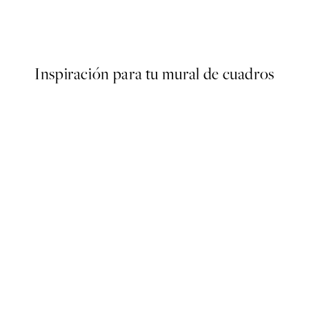
ster
Drifting Dreams Poster
Desde 10,98 €
21,95 €
Inspiración para tu mural de cuadros