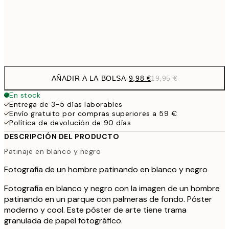
32,
Frame
options
AÑADIR A LA BOLSA
-
9,98 €
19,95 €
En stock
Entrega de 3-5 días laborables
Envío gratuito por compras superiores a 59 €
Política de devolución de 90 días
DESCRIPCIÓN DEL PRODUCTO
Patinaje en blanco y negro
Fotografía de un hombre patinando en blanco y negro
Fotografía en blanco y negro con la imagen de un hombre
patinando en un parque con palmeras de fondo. Póster
moderno y cool. Este póster de arte tiene trama
granulada de papel fotográfico.