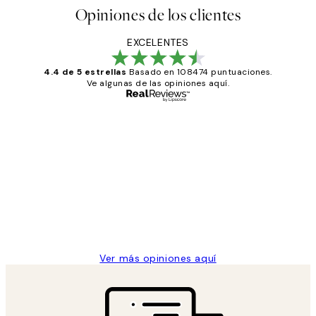
Opiniones de los clientes
EXCELENTES
4.4 de 5 estrellas
Basado en 108474 puntuaciones.
Ve algunas de las opiniones aquí.
Comprador verificado
Opiniones
de
He comprado más de una vez en
los
Desenio, ha ido siempre muy bien!
clientes
9 jun
Concepció C
Ver más opiniones aquí