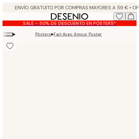
Skip
to
main
SALE - 50% DE DESCUENTO EN PÓSTERS*
content.
▸
▸
Pósters
Fait Avec Amour Poster
Product
images