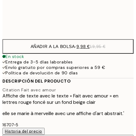
32,
Frame
options
AÑADIR A LA BOLSA
-
9,98 €
19,95 €
En stock
Entrega de 3-5 días laborables
Envío gratuito por compras superiores a 59 €
Política de devolución de 90 días
DESCRIPCIÓN DEL PRODUCTO
Citation Fait avec amour
Affiche de texte avec le texte « Fait avec amour » en
lettres rouge foncé sur un fond beige clair
elle se marie à merveille avec une affiche d'art abstrait.'
16707-5
Historia del precio