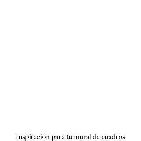
40%*
ARTISTAS DESTACADOS
Marco Marella - Flower on G
Desde 9 €
15 €
Inspiración para tu mural de cuadros