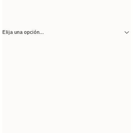
Elija una opción...
10,9
30x40 cm
21,