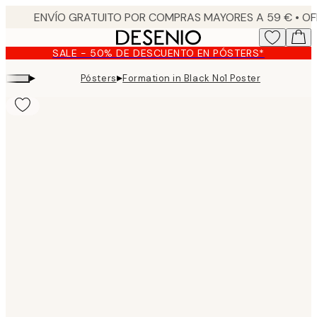
Skip
to
main
SALE - 50% DE DESCUENTO EN PÓSTERS*
content.
▸
▸
Pósters
Formation in Black No1 Poster
Product
images