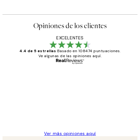
Opiniones de los clientes
EXCELENTES
4.4 de 5 estrellas
Basado en 108474 puntuaciones.
Ve algunas de las opiniones aquí.
Comprador verificado
Opiniones
de
He comprado más de una vez en
los
Desenio, ha ido siempre muy bien!
clientes
9 jun
Concepció C
Ver más opiniones aquí