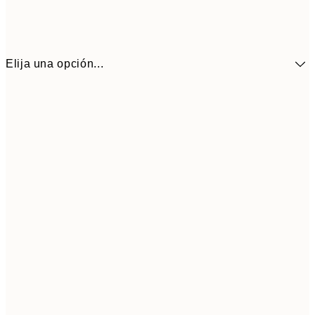
Elija una opción...
6,
21x30 cm
9,
30x40 cm