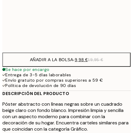
19,
16,2
50x70 cm
32,
Frame
options
AÑADIR A LA BOLSA
-
9,98 €
19,95 €
Se hace por encargo
Entrega de 3-5 días laborables
Envío gratuito por compras superiores a 59 €
Política de devolución de 90 días
DESCRIPCIÓN DEL PRODUCTO
Póster abstracto con líneas negras sobre un cuadrado
beige claro con fondo blanco. Impresión limpia y sencilla
con un aspecto moderno para combinar con la
decoración de su hogar. Encuentra carteles similares para
que coincidan con la categoría Gráfico.